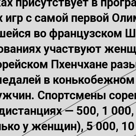
ках присутствует в прог
 игр с самой первой Ол
вшейся во французском Ш
нованиях участвуют женщ
корейском Пхенчхане раз
едалей в конькобежном с
жчин. Спортсмены соре
истанциях — 500, 1 000, 
ько у женщин), 5 000, 1