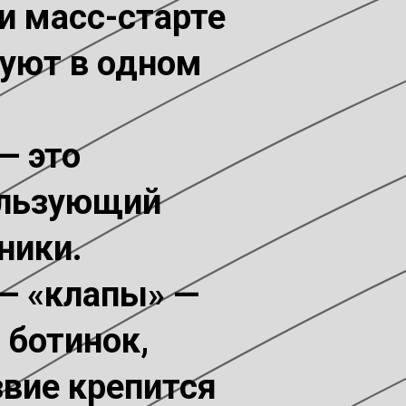
 и масс-старте
туют в одном
— это
ользующий
ники.
— «клапы» —
 ботинок,
звие крепится