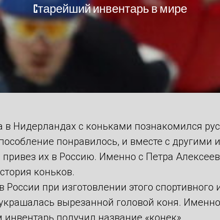
Старейший инвентарь в мире
ка в Нидерландах с коньками познакомился ру
способление понравилось, и вместе с другими
 привез их в Россию. Именно с Петра Алексее
стория коньков.
 России при изготовлении этого спортивного 
 украшалась вырезанной головой коня. Именно
 инвентарь получил название «конек».