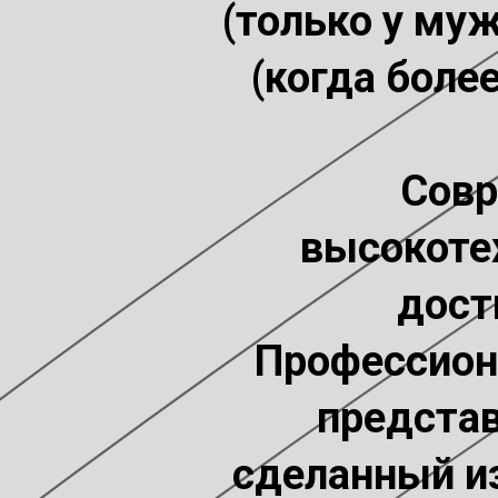
(только у муж
(когда боле
Совр
высокоте
дост
Профессион
представ
сделанный из