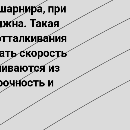
шарнира, при
ижна. Такая
отталкивания
вать скорость
ливаются из
рочность и