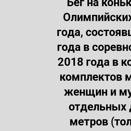
Бег на конь
Олимпийских
года, состоя
года в сорев
2018 года в 
комплектов м
женщин и му
отдельных д
метров (тол