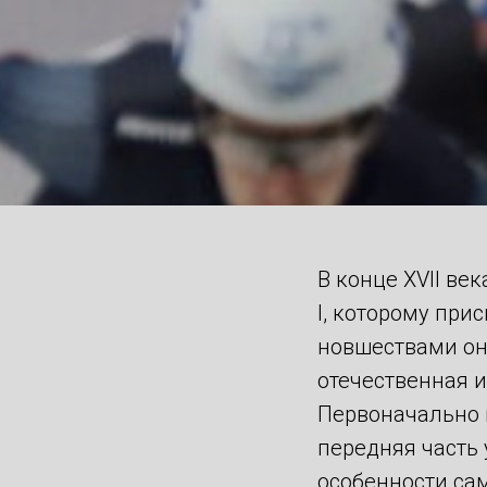
В конце XVII ве
I, которому при
новшествами он
отечественная и
Первоначально в
передняя часть
особенности сам