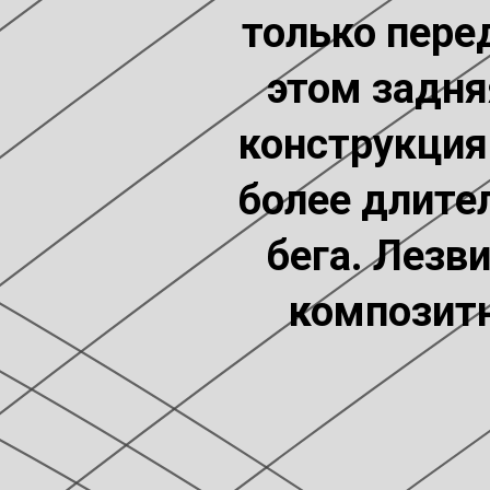
только пере
этом задня
конструкция
более длител
бега. Лезв
композитн