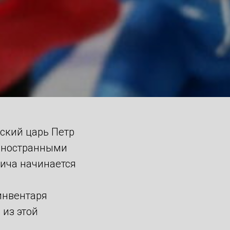
сский царь Петр
 иностранными
вича начинается
инвентаря
 из этой