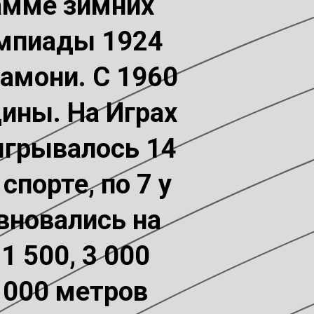
рамме зимних
импиады 1924
амони. С 1960
ины. На Играх
ыгрывалось 14
порте, по 7 у
вновались на
1 500, 3 000
0 000 метров