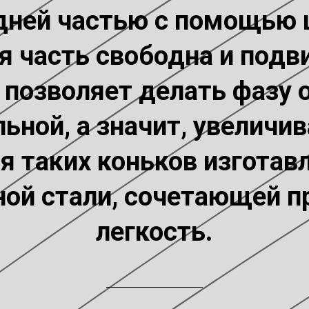
дней частью с помощью 
я часть свободна и подв
 позволяет делать фазу 
ьной, а значит, увеличи
ия таких коньков изготав
ой стали, сочетающей п
легкость.