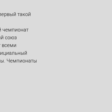
первый такой
й чемпионат
ый союз
т всеми
официальный
ны. Чемпионаты