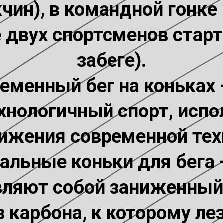
чин), в командной гонке
е двух спортсменов стар
забеге).
еменный бег на коньках 
хнологичный спорт, исп
ижения современной тех
альные коньки для бега 
ляют собой заниженный
 карбона, к которому ле