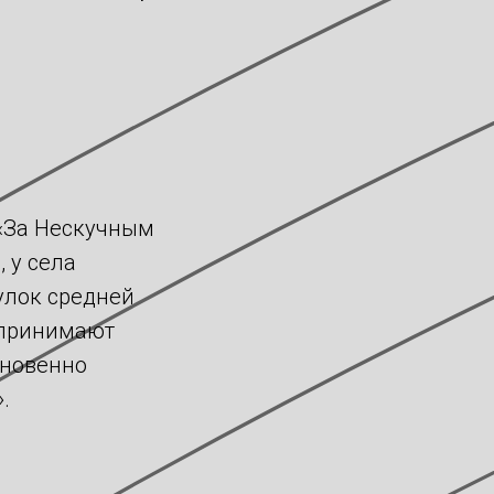
 «За Нескучным
 у села
улок средней
 принимают
кновенно
.