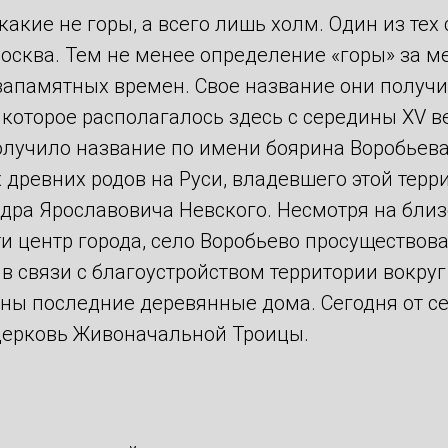
икакие не горы, а всего лишь холм. Один из тех
осква. Тем не менее определение «горы» за м
запамятных времен. Свое название они получ
 которое располагалось здесь с середины XV ве
олучило название по имени боярина Воробьева
 древних родов на Руси, владевшего этой терр
ра Ярославовича Невского. Несмотря на близо
ти центр города, село Воробьево просуществов
а в связи с благоустройством территории вокру
ны последние деревянные дома. Сегодня от с
церковь Живоначальной Троицы.