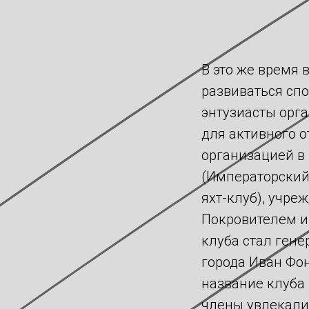
В это же время 
развиваться спо
энтузиасты орг
для активного о
организацией в
(Императорский
яхт-клуб), учре
Покровителем 
клуба стал гене
города Иван Фо
название клуба 
члены увлекали