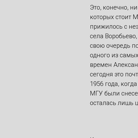
Это, конечно, н
которых стоит М
прижилось с не
села Воробьево,
свою очередь п
одного из самых
времен Александ
сегодня это поч
1956 года, когд
МГУ были снесе
осталась лишь 