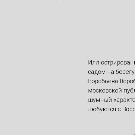
Иллюстрированн
садом на берегу
Воробьева Воро
московской пуб
шумный характе
любуются с Воро