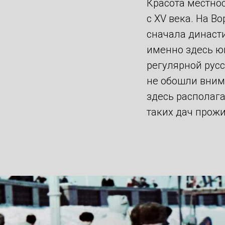
Красота местно
с XV века. На В
сначала династ
именно здесь ю
регулярной рус
не обошли внима
здесь располага
таких дач прож