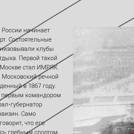
в России начинает
рт. Состоятельные
анизовывали клубы
тдыха. Первой такой
 Москве стал ИМРЯК
 Московский речной
жденный в 1867 году.
и первым командором
рал-губернатор
нвизин. Само
говорит, что его
сь гребным спортом,