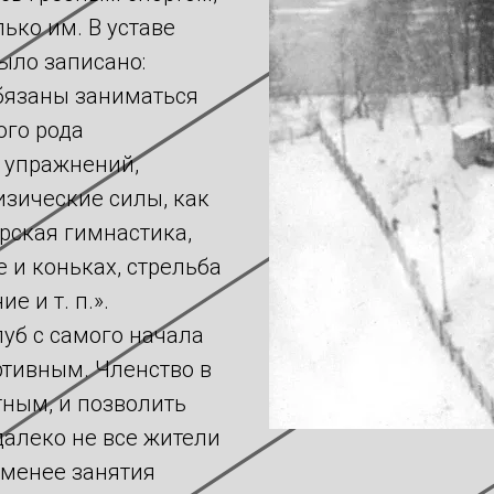
лько им. В уставе
ыло записано:
бязаны заниматься
ого рода
 упражнений,
зические силы, как
орская гимнастика,
е и коньках, стрельба
е и т. п.».
луб с самого начала
ртивным. Членство в
тным, и позволить
далеко не все жители
 менее занятия