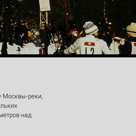
у Москвы-реки,
ольких
метров над