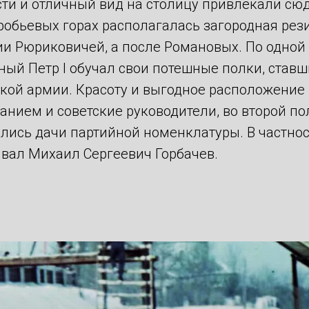
сти и отличный вид на столицу привлекали сю
оробьевых горах располагалась загородная ре
ии Рюриковичей, а после Романовых. По одной
ный Петр I обучал свои потешные полки, став
ской армии. Красоту и выгодное расположение
нием и советские руководители, во второй по
лись дачи партийной номенклатуры. В частност
ивал Михаил Сергеевич Горбачев.