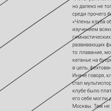
но далеко не то
среди прочего б
«Члены клуба о
изучением всяк
гимнастических
развивающих фи
то: плавание, м
катанье на буер
в цель, фехтовани
Иначе говоря, к
стал мультиспо
клубе было пла
его себе могли 
Москвы. Тем не