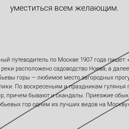
уместиться всем желающим.
ый путеводитель по Москве 1907 года пишет:
 реки расположено садоводство Ноева, а далее,
бьевы горы — любимое место загородных прог
лики. По воскресеньям и праздникам гулянья
р, причем бывают и скандалы. Приезжие обы
бьевых гор одним из лучших видов на Москву»