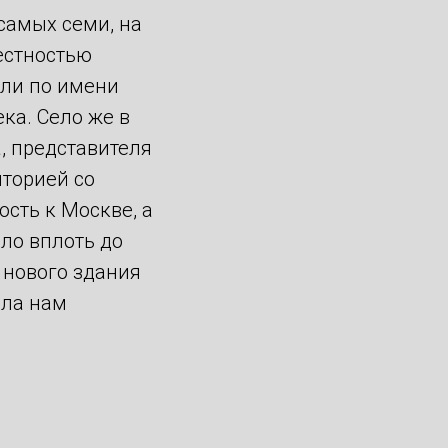
 самых семи, на
естностью
или по имени
ка. Село же в
, представителя
иторией со
сть к Москве, а
ало вплоть до
г нового здания
ела нам