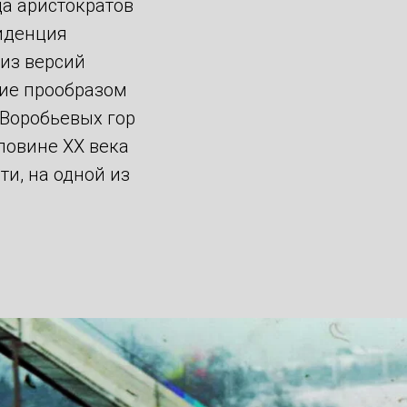
да аристократов
зиденция
 из версий
шие прообразом
 Воробьевых гор
ловине ХХ века
и, на одной из